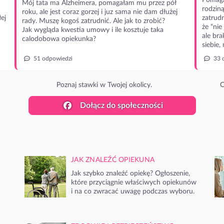
Pomaga
Mój tata ma Alzheimera, pomagałam mu przez pół
rodzin
roku, ale jest coraz gorzej i juz sama nie dam dłużej
ej
zatrudn
rady. Muszę kogoś zatrudnić. Ale jak to zrobić?
że “nie
Jak wygląda kwestia umowy i ile kosztuje taka
ale bra
calodobowa opiekunka?
siebie,
51 odpowiedzi
33 
Poznaj stawki w Twojej okolicy.
O
Dołącz do społeczności
JAK ZNALEŹĆ OPIEKUNA
Jak szybko znaleźć opiekę? Ogłoszenie,
które przyciągnie właściwych opiekunów
i na co zwracać uwagę podczas wyboru.