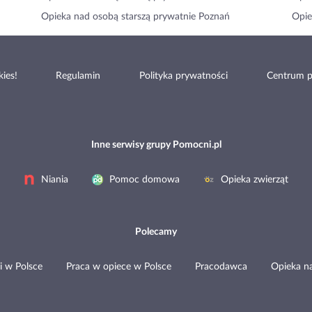
Opieka nad osobą starszą prywatnie Poznań
Opie
ies!
Regulamin
Polityka prywatności
Centrum 
Inne serwisy grupy Pomocni.pl
Niania
Pomoc domowa
Opieka zwierząt
Polecamy
i w Polsce
Praca w opiece w Polsce
Pracodawca
Opieka n