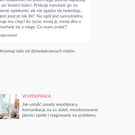
m dziadkowi, bo jestem jego jedyną najbliższą
ą po śmierci babci. Próbuję namówić go na
ienie opiekunki, ale nie zgadza się twierdząc,
 jest jeszcze tak źle”. Na ogół jest samodzielny,
kuje mu chęci do życia, mniej je, mniej dba o
 martwię się o niego. Co mam zrobić?
odpowiedzi
trzymaj rady od doświadczonych rodzin.
WSPÓŁPRACA
Jak ustalić zasady współpracy,
komunikacja na co dzień, monitorowanie
jakości opieki i reagowanie na problemy.