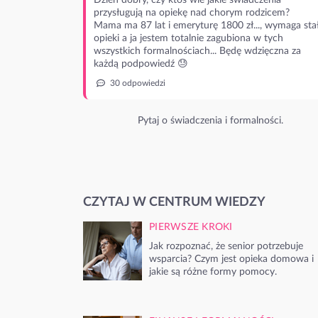
Dzień dobry, czy ktoś wie jakie świadczenia
przysługują na opiekę nad chorym rodzicem?
Mama ma 87 lat i emeryturę 1800 zł..., wymaga stał
opieki a ja jestem totalnie zagubiona w tych
wszystkich formalnościach... Będę wdzięczna za
każdą podpowiedź 😓
30 odpowiedzi
Pytaj o świadczenia i formalności.
CZYTAJ W CENTRUM WIEDZY
PIERWSZE KROKI
Jak rozpoznać, że senior potrzebuje
wsparcia? Czym jest opieka domowa i
jakie są różne formy pomocy.