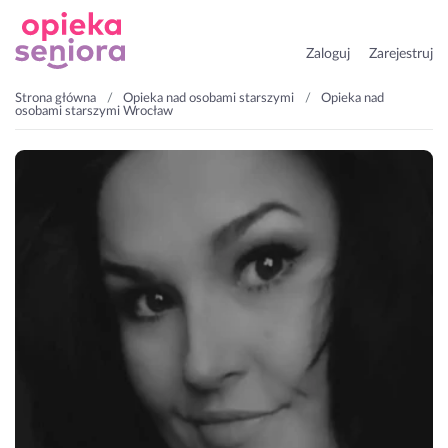
Zaloguj
Zarejestruj
Strona główna
Opieka nad osobami starszymi
Opieka nad
osobami starszymi Wrocław