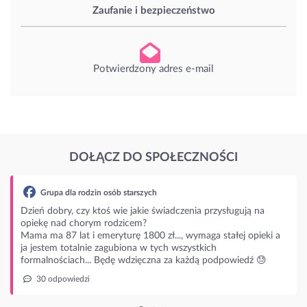
Zaufanie i bezpieczeństwo
Potwierdzony adres e-mail
DOŁĄCZ DO SPOŁECZNOŚCI
upa dla rodzin osób starszych
dobry, czy ktoś wie jakie świadczenia przysługują na
ę nad chorym rodzicem?
ma 87 lat i emeryturę 1800 zł..., wymaga stałej opieki a
stem totalnie zagubiona w tych wszystkich
lnościach... Będę wdzięczna za każdą podpowiedź 😓
 odpowiedzi