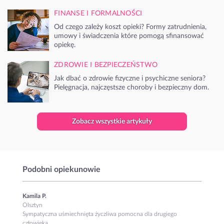
FINANSE I FORMALNOŚCI
Od czego zależy koszt opieki? Formy zatrudnienia,
umowy i świadczenia które pomogą sfinansować
opiekę.
ZDROWIE I BEZPIECZEŃSTWO
Jak dbać o zdrowie fizyczne i psychiczne seniora?
Pielęgnacja, najczęstsze choroby i bezpieczny dom.
Zobacz wszystkie artykuły
Podobni opiekunowie
Kamila P.
Olsztyn
Sympatyczna uśmiechnięta życzliwa pomocna dla drugiego
człowieka...