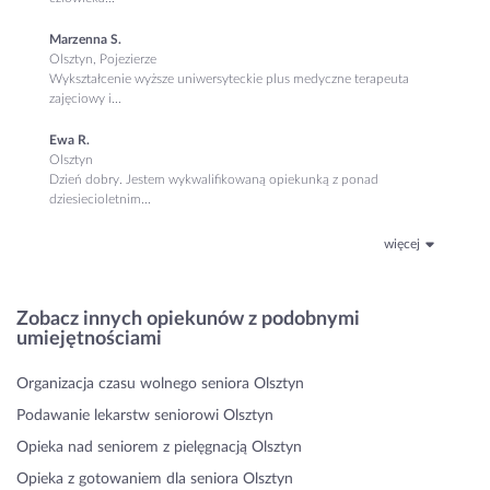
Marzenna S.
Olsztyn, Pojezierze
Wykształcenie wyższe uniwersyteckie plus medyczne terapeuta
zajęciowy i...
Ewa R.
Olsztyn
Dzień dobry. Jestem wykwalifikowaną opiekunką z ponad
dziesiecioletnim...
więcej
Zobacz innych opiekunów z podobnymi
umiejętnościami
Organizacja czasu wolnego seniora Olsztyn
Podawanie lekarstw seniorowi Olsztyn
Opieka nad seniorem z pielęgnacją Olsztyn
Opieka z gotowaniem dla seniora Olsztyn