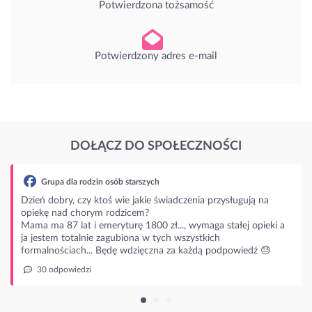
Potwierdzona tożsamość
Potwierdzony adres e-mail
DOŁĄCZ DO SPOŁECZNOŚCI
rodzin osób starszych
czy ktoś wie jakie świadczenia przysługują na
horym rodzicem?
t i emeryturę 1800 zł..., wymaga stałej opieki a
alnie zagubiona w tych wszystkich
ch... Będę wdzięczna za każdą podpowiedź 😓
dzi