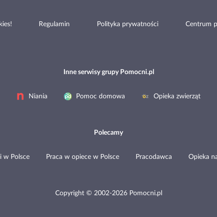
ies!
Regulamin
Polityka prywatności
Centrum 
Inne serwisy grupy Pomocni.pl
Niania
Pomoc domowa
Opieka zwierząt
Polecamy
i w Polsce
Praca w opiece w Polsce
Pracodawca
Opieka n
Copyright © 2002-2026 Pomocni.pl