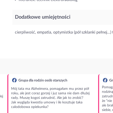
Dodatkowe umiejętności
cierpliwość, empatia, optymistka (pół szklanki pełnej...)
Grupa dla rodzin osób starszych
Gr
Pomaga
Mój tata ma Alzheimera, pomagałam mu przez pół
rodzin
roku, ale jest coraz gorzej i juz sama nie dam dłużej
ej
zatrudn
rady. Muszę kogoś zatrudnić. Ale jak to zrobić?
że “nie
Jak wygląda kwestia umowy i ile kosztuje taka
ale bra
calodobowa opiekunka?
siebie,