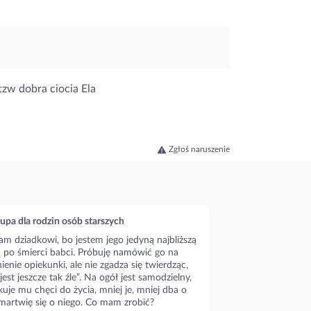
 tzw dobra ciocia Ela
Zgłoś naruszenie
upa dla rodzin osób starszych
m dziadkowi, bo jestem jego jedyną najbliższą
ą po śmierci babci. Próbuję namówić go na
ienie opiekunki, ale nie zgadza się twierdząc,
 jest jeszcze tak źle”. Na ogół jest samodzielny,
kuje mu chęci do życia, mniej je, mniej dba o
 martwię się o niego. Co mam zrobić?