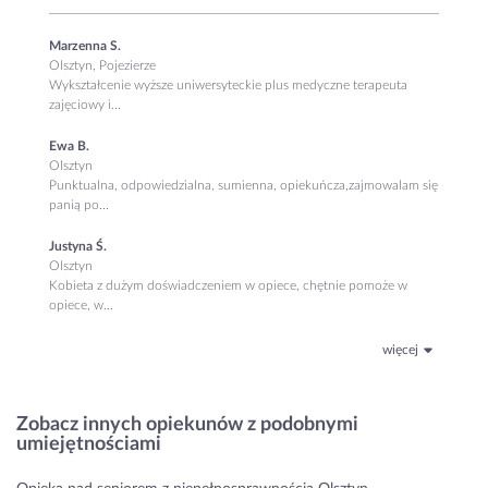
Marzenna S.
Olsztyn, Pojezierze
Wykształcenie wyższe uniwersyteckie plus medyczne terapeuta
zajęciowy i...
Ewa B.
Olsztyn
Punktualna, odpowiedzialna, sumienna, opiekuńcza,zajmowalam się
panią po...
Justyna Ś.
Olsztyn
Kobieta z dużym doświadczeniem w opiece, chętnie pomoże w
opiece, w...
więcej
Zobacz innych opiekunów z podobnymi
umiejętnościami