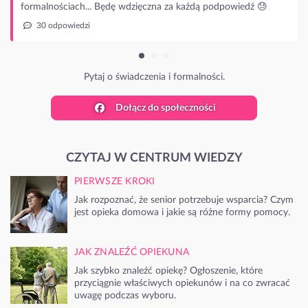
iach... Będę wdzięczna za każdą podpowiedź 😓
wiedzi
Pytaj o świadczenia i formalności.
Dołącz do społeczności
CZYTAJ W CENTRUM WIEDZY
PIERWSZE KROKI
Jak rozpoznać, że senior potrzebuje wsparcia? Czym
jest opieka domowa i jakie są różne formy pomocy.
JAK ZNALEŹĆ OPIEKUNA
Jak szybko znaleźć opiekę? Ogłoszenie, które
przyciągnie właściwych opiekunów i na co zwracać
uwagę podczas wyboru.