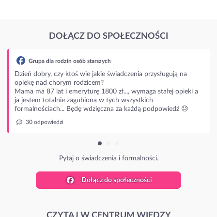
DOŁĄCZ DO SPOŁECZNOŚCI
rodzin osób starszych
czy ktoś wie jakie świadczenia przysługują na
horym rodzicem?
t i emeryturę 1800 zł..., wymaga stałej opieki a
alnie zagubiona w tych wszystkich
ch... Będę wdzięczna za każdą podpowiedź 😓
dzi
Pytaj o świadczenia i formalności.
Dołącz do społeczności
CZYTAJ W CENTRUM WIEDZY