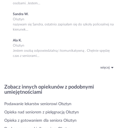
osobami. Jestem...
Sandra W.
Olsztyn
nazywam się Sandra, ostatnio zapisałam się do szkoły policealnej na
kierunek...
Ala K.
Olsztyn
Jestem osobą odpowiedzialną i komunikatywną . Chętnie spędzę
czas z seniorami...
więcej
Zobacz innych opiekunów z podobnymi
umiejętnościami
Podawanie lekarstw seniorowi Olsztyn
Opieka nad seniorem z pielęgnacją Olsztyn
Opieka z gotowaniem dla seniora Olsztyn