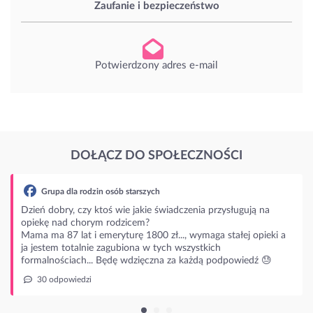
Zaufanie i bezpieczeństwo
Potwierdzony adres e-mail
DOŁĄCZ DO SPOŁECZNOŚCI
upa dla rodzin osób starszych
dobry, czy ktoś wie jakie świadczenia przysługują na
ę nad chorym rodzicem?
ma 87 lat i emeryturę 1800 zł..., wymaga stałej opieki a
stem totalnie zagubiona w tych wszystkich
lnościach... Będę wdzięczna za każdą podpowiedź 😓
 odpowiedzi