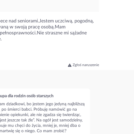
ece nad seniorami.Jestem uczciwą, pogodną,
owaną w swoją pracę osobą.Mam
pełnosprawności.Nie straszne mi sążadne
.
Zgłoś naruszenie
upa dla rodzin osób starszych
m dziadkowi, bo jestem jego jedyną najbliższą
ą po śmierci babci. Próbuję namówić go na
ienie opiekunki, ale nie zgadza się twierdząc,
 jest jeszcze tak źle”. Na ogół jest samodzielny,
kuje mu chęci do życia, mniej je, mniej dba o
 martwię się o niego. Co mam zrobić?