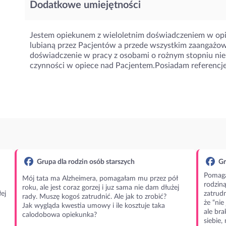
Dodatkowe umiejętności
Jestem opiekunem z wieloletnim doświadczeniem w opi
lubianą przez Pacjentów a przede wszystkim zaangaż
doświadczenie w pracy z osobami o rożnym stopniu nie
czynności w opiece nad Pacjentem.Posiadam referencje
Grupa dla rodzin osób starszych
Gr
Pomaga
Mój tata ma Alzheimera, pomagałam mu przez pół
rodzin
roku, ale jest coraz gorzej i juz sama nie dam dłużej
ej
zatrudn
rady. Muszę kogoś zatrudnić. Ale jak to zrobić?
że “nie
Jak wygląda kwestia umowy i ile kosztuje taka
ale bra
calodobowa opiekunka?
siebie,