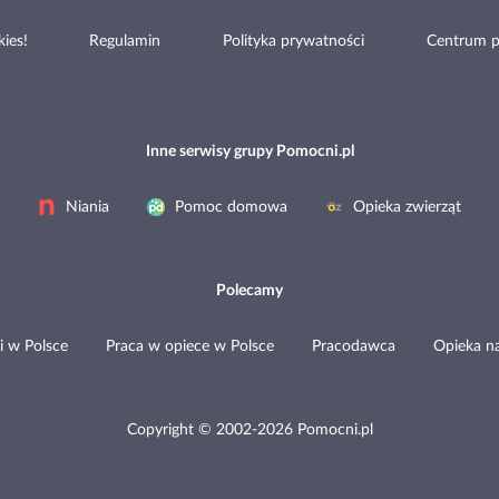
ies!
Regulamin
Polityka prywatności
Centrum 
Inne serwisy grupy Pomocni.pl
Niania
Pomoc domowa
Opieka zwierząt
Polecamy
i w Polsce
Praca w opiece w Polsce
Pracodawca
Opieka n
Copyright © 2002-2026 Pomocni.pl