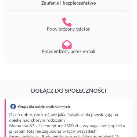
Zaufanie i bezpieczeństwo
Potwierdzony telefon
Potwierdzony adres e-mail
DOŁĄCZ DO SPOŁECZNOŚCI
zin osób starszych
 ktoś wie jakie świadczenia przysługują na
rym rodzicem?
 emeryturę 1800 zł..., wymaga stałej opieki a
ie zagubiona w tych wszystkich
.. Będę wdzięczna za każdą podpowiedź 😓