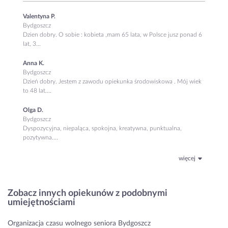
Valentyna P.
Bydgoszcz
Dzien dobry. O sobie : kobieta ,mam 65 lata, w Polsce jusz ponad 6
lat, 3...
Anna K.
Bydgoszcz
Dzień dobry. Jestem z zawodu opiekunka środowiskowa . Mój wiek
to 48 lat....
Olga D.
Bydgoszcz
Dyspozycyjna, niepaląca, spokojna, kreatywna, punktualna,
pozytywna....
więcej
Zobacz innych opiekunów z podobnymi
umiejętnościami
Organizacja czasu wolnego seniora Bydgoszcz