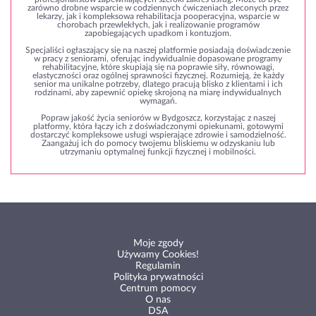
zarówno drobne wsparcie w codziennych ćwiczeniach zleconych przez
lekarzy, jak i kompleksowa rehabilitacja pooperacyjna, wsparcie w
chorobach przewlekłych, jak i realizowanie programów
zapobiegających upadkom i kontuzjom.
Specjaliści ogłaszający się na naszej platformie posiadają doświadczenie
w pracy z seniorami, oferując indywidualnie dopasowane programy
rehabilitacyjne, które skupiają się na poprawie siły, równowagi,
elastyczności oraz ogólnej sprawności fizycznej. Rozumieją, że każdy
senior ma unikalne potrzeby, dlatego pracują blisko z klientami i ich
rodzinami, aby zapewnić opiekę skrojoną na miarę indywidualnych
wymagań.
Popraw jakość życia seniorów w Bydgoszcz, korzystając z naszej
platformy, która łączy ich z doświadczonymi opiekunami, gotowymi
dostarczyć kompleksowe usługi wspierające zdrowie i samodzielność.
Zaangażuj ich do pomocy twojemu bliskiemu w odzyskaniu lub
utrzymaniu optymalnej funkcji fizycznej i mobilności.
Moje zgody
Używamy Cookies!
Regulamin
Polityka prywatności
Centrum pomocy
O nas
DSA