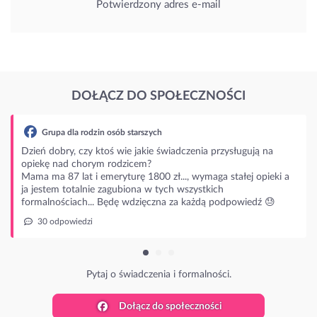
Potwierdzony adres e-mail
DOŁĄCZ DO SPOŁECZNOŚCI
zin osób starszych
 ktoś wie jakie świadczenia przysługują na
rym rodzicem?
 emeryturę 1800 zł..., wymaga stałej opieki a
ie zagubiona w tych wszystkich
.. Będę wdzięczna za każdą podpowiedź 😓
ytaj o świadczenia i formalności.
Dołącz do społeczności