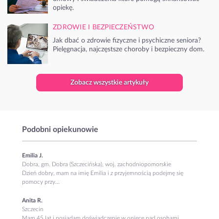
opiekę.
ZDROWIE I BEZPIECZEŃSTWO
Jak dbać o zdrowie fizyczne i psychiczne seniora?
Pielęgnacja, najczęstsze choroby i bezpieczny dom.
Zobacz wszystkie artykuły
Podobni opiekunowie
Emilia J.
Dobra, gm. Dobra (Szczecińska), woj. zachodniopomorskie
Dzień dobry, mam na imię Emilia i z przyjemnością podejmę się
pomocy przy...
Anita R.
Szczecin
Mam 45 lat i posiadam doświadczenie w opiece nad osobami