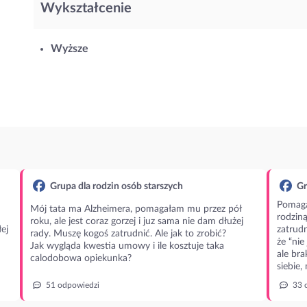
Wykształcenie
Wyższe
Grupa dla rodzin osób starszych
Gr
Pomaga
Mój tata ma Alzheimera, pomagałam mu przez pół
rodzin
roku, ale jest coraz gorzej i juz sama nie dam dłużej
ej
zatrudn
rady. Muszę kogoś zatrudnić. Ale jak to zrobić?
że “nie
Jak wygląda kwestia umowy i ile kosztuje taka
ale bra
calodobowa opiekunka?
siebie,
51 odpowiedzi
33 