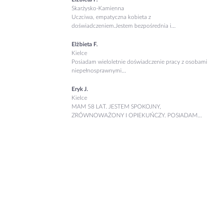
Skarżysko-Kamienna
Uczciwa, empatyczna kobieta z
doświadczeniem.Jestem bezpośrednia i...
Elżbieta F.
Kielce
Posiadam wieloletnie doświadczenie pracy z osobami
niepełnosprawnymi...
Eryk J.
Kielce
MAM 58 LAT. JESTEM SPOKOJNY,
ZRÓWNOWAŻONY I OPIEKUŃCZY. POSIADAM...