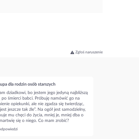
Zgłoś naruszenie
upa dla rodzin osób starszych
m dziadkowi, bo jestem jego jedyną najbliższą
ą po śmierci babci. Próbuję namówić go na
ienie opiekunki, ale nie zgadza się twierdząc,
 jest jeszcze tak źle”. Na ogół jest samodzielny,
kuje mu chęci do życia, mniej je, mniej dba o
 martwię się o niego. Co mam zrobić?
odpowiedzi