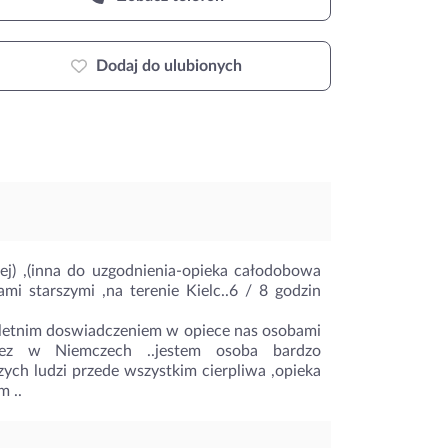
Dodaj do ulubionych
ej) ,(inna do uzgodnienia-opieka całodobowa
i starszymi ,na terenie Kielc..6 / 8 godzin
etnim doswiadczeniem w opiece nas osobami
niez w Niemczech ..jestem osoba bardzo
ych ludzi przede wszystkim cierpliwa ,opieka
m ..