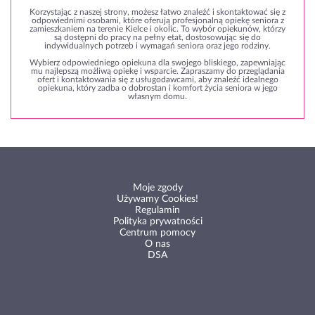
Korzystając z naszej strony, możesz łatwo znaleźć i skontaktować się z
odpowiednimi osobami, które oferują profesjonalną opiekę seniora z
zamieszkaniem na terenie Kielce i okolic. To wybór opiekunów, którzy
są dostępni do pracy na pełny etat, dostosowując się do
indywidualnych potrzeb i wymagań seniora oraz jego rodziny.
Wybierz odpowiedniego opiekuna dla swojego bliskiego, zapewniając
mu najlepszą możliwą opiekę i wsparcie. Zapraszamy do przeglądania
ofert i kontaktowania się z usługodawcami, aby znaleźć idealnego
opiekuna, który zadba o dobrostan i komfort życia seniora w jego
własnym domu.
Moje zgody
Używamy Cookies!
Regulamin
Polityka prywatności
Centrum pomocy
O nas
DSA