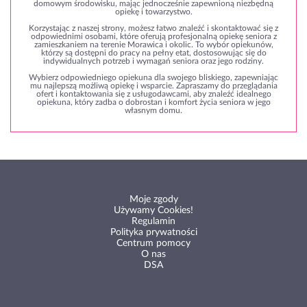
domowym środowisku, mając jednocześnie zapewnioną niezbędną
opiekę i towarzystwo.
Korzystając z naszej strony, możesz łatwo znaleźć i skontaktować się z
odpowiednimi osobami, które oferują profesjonalną opiekę seniora z
zamieszkaniem na terenie Morawica i okolic. To wybór opiekunów,
którzy są dostępni do pracy na pełny etat, dostosowując się do
indywidualnych potrzeb i wymagań seniora oraz jego rodziny.
Wybierz odpowiedniego opiekuna dla swojego bliskiego, zapewniając
mu najlepszą możliwą opiekę i wsparcie. Zapraszamy do przeglądania
ofert i kontaktowania się z usługodawcami, aby znaleźć idealnego
opiekuna, który zadba o dobrostan i komfort życia seniora w jego
własnym domu.
Moje zgody
Używamy Cookies!
Regulamin
Polityka prywatności
Centrum pomocy
O nas
DSA