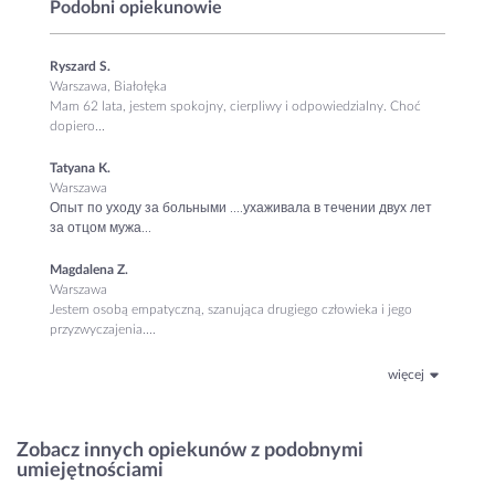
Podobni opiekunowie
Ryszard S.
Warszawa, Białołęka
Mam 62 lata, jestem spokojny, cierpliwy i odpowiedzialny. Choć
dopiero...
Tatyana K.
Warszawa
Опыт по уходу за больными ....ухаживала в течении двух лет
за отцом мужа...
Magdalena Z.
Warszawa
Jestem osobą empatyczną, szanująca drugiego człowieka i jego
przyzwyczajenia....
więcej
Zobacz innych opiekunów z podobnymi
umiejętnościami