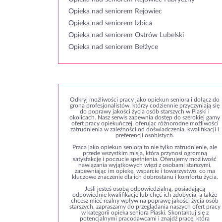
Opieka nad seniorem Rejowiec
Opieka nad seniorem Izbica
Opieka nad seniorem Ostrów Lubelski
Opieka nad seniorem Bełżyce
Odkryj możliwości pracy jako opiekun seniora i dołącz do
grona profesjonalistów, którzy codziennie przyczyniają się
do poprawy jakości życia osób starszych w Piaski i
okolicach. Nasz serwis zapewnia dostęp do szerokiej gamy
ofert pracy opiekuńczej, oferując różnorodne możliwości
zatrudnienia w zależności od doświadczenia, kwalifikacji i
preferencji osobistych.
Praca jako opiekun seniora to nie tylko zatrudnienie, ale
przede wszystkim misja, która przynosi ogromną
satysfakcję i poczucie spełnienia. Oferujemy możliwość
nawiązania wyjątkowych więzi z osobami starszymi,
zapewniając im opiekę, wsparcie i towarzystwo, co ma
kluczowe znaczenie dla ich dobrostanu i komfortu życia.
Jeśli jesteś osobą odpowiedzialną, posiadającą
odpowiednie kwalifikacje lub chęć ich zdobycia, a także
chcesz mieć realny wpływ na poprawę jakości życia osób
starszych, zapraszamy do przeglądania naszych ofert pracy
w kategorii opieka seniora Piaski. Skontaktuj się z
potencjalnymi pracodawcami i znajdź pracę, która