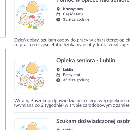
Pomoc w opiece nad senior
Krasnystaw
Część etatu
35 zł za godzinę
Dzień dobry, szukam osoby do pracy w charakterze opieku
to praca na część etatu. Szukamy osoby, która zrealizuj
Opieka seniora - Lublin
Lublin
Pełny etat
35 zł za godzinę
Witam, Poszukuję dpowiedzialnej i cierpliwej opiekunki 
(wymiana co 2 tygodnie) w trybie całodobowym z zamieszk
Szukam doświadczonej osoby