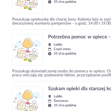
35 zł za godzinę
Poszukuję opiekunkę dla chorej żony. Kobieta leży w szpi
dwurazowej wymiany pampersów - o godz. 14.00 i 19.00
Potrzebna pomoc w opiece - 
Lublin
Część etatu
35 zł za godzinę
Poszukuję doświadczonej osoby do pomocy w opiece. Oso
pracy wliczają się: podawanie leków, przyrządzanie posi
Szukam opieki dla starszej k
Lublin
Dorywczo
35 zł za godzinę