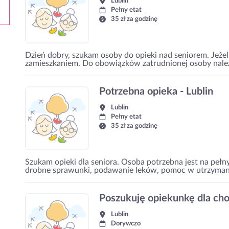
Lublin
Pełny etat
35 zł za godzinę
Dzień dobry, szukam osoby do opieki nad seniorem. Jeżeli
zamieszkaniem. Do obowiązków zatrudnionej osoby należ
Potrzebna opieka - Lublin
Lublin
Pełny etat
35 zł za godzinę
Szukam opieki dla seniora. Osoba potrzebna jest na peł
drobne sprawunki, podawanie leków, pomoc w utrzymaniu
Poszukuję opiekunkę dla cho
Lublin
Dorywczo