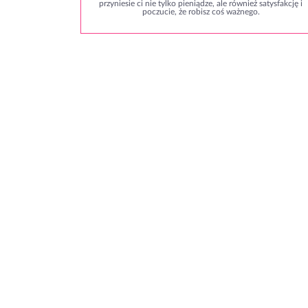
przyniesie ci nie tylko pieniądze, ale również satysfakcję i
poczucie, że robisz coś ważnego.