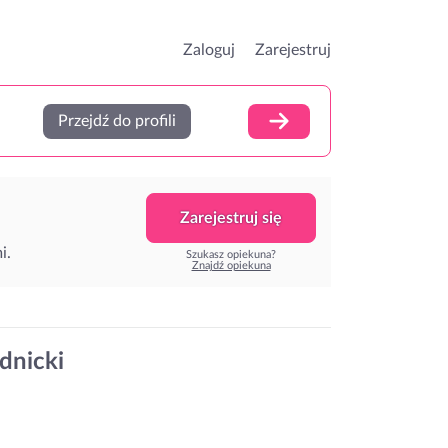
Zaloguj
Zarejestruj
Przejdź do profili
Zarejestruj się
i.
Szukasz opiekuna?
Znajdź opiekuna
dnicki