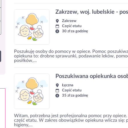
Zakrzew, woj. lubelskie - p
Zakrzew
Część etatu
30 zł za godzinę
Poszukuję osoby do pomocy w opiece. Pomoc poszukiwan
opiekuna to: drobne sprawunki, podawanie leków, pomoc
posiłków,...
Poszukiwana opiekunka osob
Łęczna
Część etatu
35 zł za godzinę
Witam, potrzebna jest profesjonalna pomoc przy opiece
część etatu. W zakres obowiązków opiekuna wlicza się
higieny,...