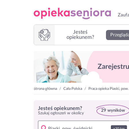
Zaufa
Jesteś
Przegląda
opiekunem?
Zarejestruj
Strona główna
Cała Polska
Praca opieka Piaski, pow.
Jesteś opiekunem?
29 wyników
Szukaj ogłoszeń w okolicy
+30 km