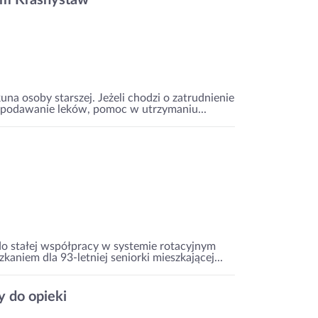
em Krasnystaw
na osoby starszej. Jeżeli chodzi o zatrudnienie
e: podawanie leków, pomoc w utrzymaniu...
do stałej współpracy w systemie rotacyjnym
aniem dla 93-letniej seniorki mieszkającej...
 do opieki