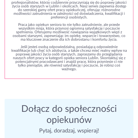
profesjonalistów, którzy codziennie przyczyniają się do poprawy jakości
życia osób starszych w Lublin i okolicach. Nasz serwis zapewnia dostęp
do szerokiej gamy ofert pracy opiekuńczej, oferując różnorodne
możliwości zatrudnienia w zależności od doświadczenia, kwalifikacji i
preferencji osobistych.
Praca jako opiekun seniora to nie tylko zatrudnienie, ale przede
wszystkim misja, która przynosi ogromną satysfakcję i poczucie
spełnienia. Oferujemy możliwość nawiązania wyjątkowych więzi z
osobami starszymi, zapewniając im opiekę, wsparcie i towarzystwo, co
ma kluczowe znaczenie dla ich dobrostanu i komfortu życia.
Jeśli jesteś osobą odpowiedzialną, posiadającą odpowiednie
kwalifikacje lub chęć ich zdobycia, a także chcesz mieć realny wpływ na
poprawę jakości życia osób starszych, zapraszamy do przeglądania
naszych ofert pracy w kategorii opieka seniora Lublin. Skontaktuj się z
potencjalnymi pracodawcami i znajdź pracę, która przyniesie ci nie
tylko pieniądze, ale również satysfakcję i poczucie, że robisz coś
ważnego.
Dołącz do społeczności
opiekunów
Pytaj, doradzaj, wspieraj!