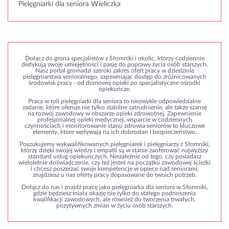
Pielęgniarki dla seniora Wieliczka
Dołącz do grona specjalistów z Słomniki i okolic, którzy codziennie
dedykują swoje umiejętności i pasję do poprawy życia osób starszych.
Nasz portal gromadzi szeroki zakres ofert pracy w dziedzinie
pielęgniarstwa senioralnego, zapewniając dostęp do zróżnicowanych
środowisk pracy - od domowej opieki po specjalistyczne ośrodki
opiekuńcze.
Praca w roli pielęgniarki dla seniora to niezwykle odpowiedzialne
zadanie, które oferuje nie tylko stabilne zatrudnienie, ale także szansę
na rozwój zawodowy w obszarze opieki zdrowotnej. Zapewnienie
profesjonalnej opieki medycznej, wsparcie w codziennych
czynnościach i monitorowanie stanu zdrowia seniorów to kluczowe
elementy, które wpływają na ich dobrostan i bezpieczeństwo.
Poszukujemy wykwalifikowanych pielęgniarek i pielęgniarzy z Słomniki,
którzy dzięki swojej wiedzy i empatii są w stanie zaoferować najwyższy
standard usług opiekuńczych. Niezależnie od tego, czy posiadasz
wieloletnie doświadczenie, czy też jesteś na początku zawodowej ścieżki
i chcesz poszerzać swoje kompetencje w opiece nad seniorami,
znajdziesz u nas oferty pracy dopasowane do twoich potrzeb.
Dołącz do nas i znajdź pracę jako pielęgniarka dla seniora w Słomniki,
gdzie będziesz miała okazję nie tylko do stałego podnoszenia
kwalifikacji zawodowych, ale również do tworzenia trwałych,
pozytywnych zmian w życiu osób starszych.