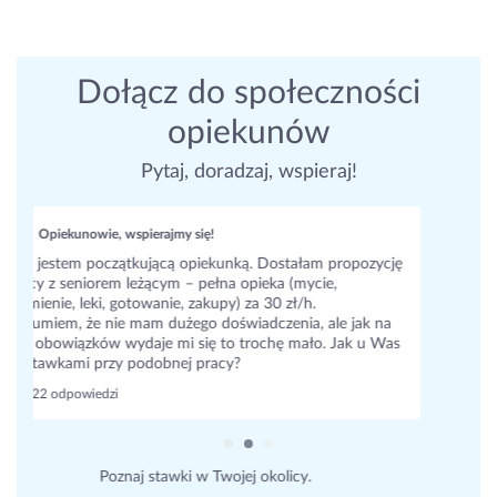
Dołącz do społeczności
opiekunów
Pytaj, doradzaj, wspieraj!
Opiekunowie, wspierajmy się!
Co byscie zrobily jak jestem z seniorem a on mowi
rodzinie ze go bije zabieram jedzenie i nie daje pic 😞. ja juz
nie wiem co robic bo to wszystko nieprawda, boje sie ze
beda problemy... myslalam zeby zaproponowac
monitoring zeby sie zabezpieczyc, prosze o rade
15 odpowiedzi
Dowiedz się, co myślą inni opiekunowie.