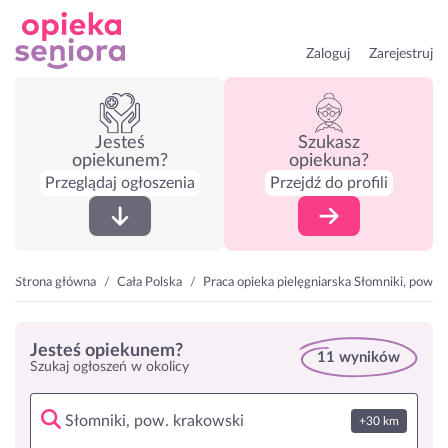
Zaloguj
Zarejestruj
Jesteś
Szukasz
opiekunem?
opiekuna?
Przeglądaj ogłoszenia
Przejdź do profili
Strona główna
Cała Polska
Praca opieka pielęgniarska Słomniki, pow. 
Jesteś opiekunem?
11 wyników
Szukaj ogłoszeń w okolicy
+30 km