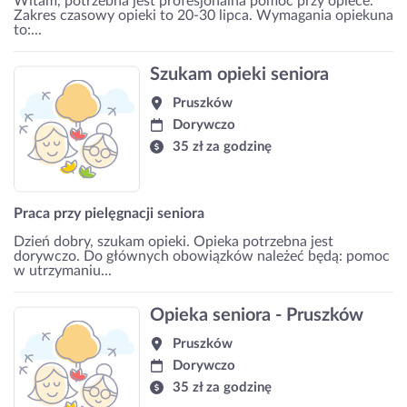
Witam, potrzebna jest profesjonalna pomoc przy opiece.
Zakres czasowy opieki to 20-30 lipca. Wymagania opiekuna
to:...
Szukam opieki seniora
Pruszków
Dorywczo
35 zł za godzinę
Praca przy pielęgnacji seniora
Dzień dobry, szukam opieki. Opieka potrzebna jest
dorywczo. Do głównych obowiązków należeć będą: pomoc
w utrzymaniu...
Opieka seniora - Pruszków
Pruszków
Dorywczo
35 zł za godzinę