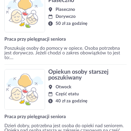
Piaseczno
Piaseczno
Dorywczo
50 zł za godzinę
Praca przy pielęgnacji seniora
Poszukuję osoby do pomocy w opiece. Osoba potrzebna
jest dorywczo. Jeżeli chodzi o zakres obowiązków to jest
to:...
Opiekun osoby starszej
poszukiwany
Otwock
Część etatu
40 zł za godzinę
Praca przy pielęgnacji seniora
Dzień dobry, potrzebna jest osoba do opieki nad seniorem.
Opieka nad osobą starszą w zakresie czasowym na część...