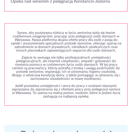
Opieka nad seniorem z pielęgnacją Konstancin-Jeziorna
Spraw, aby pozytywna różnica w życiu seniorów stała się twoim
codziennym osiągnięciem, pracując przy pielęgnacji osób starszych w
Warszawa. Nasza platforma skupia oferty pracy dla osób z pasją do
opieki i zrozumieniem specjalnych potrzeb seniorów, oferując szansę na
zatrudnienie w domach prywatnych, ośrodkach opiekuńczych oraz
innych placówkach zapewniających wsparcie dla osób starszych.
Zajęcie to wymaga nie tylko profesjonalnych umiejętności
pielęgnacyjnych, ale również cierpliwości, empatii i gotowości do
niesienia pomocy w codziennym życiu osób starszych. W tej pracy
cenieni są pracownicy, którzy potrafią z troską i uwagą podchodzić do
potrzeb seniorów, wspierając ich w utrzymaniu higieny osobistej,
dbając o właściwą kondycję skóry, a także pomagając w ubieraniu się i
zachowaniu niezależności w miarę możliwości.
Jeżeli posiadasz umiejętności i serce do pracy z osobami starszymi,
zapraszamy do zapoznania się z ofertami pracy przy pielęgnacji seniora
w Warszawa. To szansa na realną pomoc osobom, które w jesieni życia
zasługują na najlepszą opiekę.