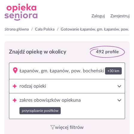
Zaloguj
Zarejestruj
Strona główna
Cała Polska
Gotowanie Łapanów, gm. Łapanów, pow. bo
Znajdź opiekę w okolicy
492 profile
+30 km
rodzaj opieki
zakres obowiązków opiekuna
przyrządzanie posiłków
więcej filtrów