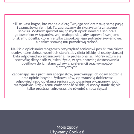
Jeśli szukasz kogoś, kto zadba o dietę Twojego seniora z taką samą pasją
i zaangażowaniem, jak Ty, zapraszamy do skorzystania z naszego
serwisu. Wybierz spośród najlepszych opiekunów dla seniora z
gotowaniem w Łapanów, woj. małopolskie, aby zapewnić swojemu
bliskiemu posiłki, które nie tylko zaspokoją jego potrzeby żywieniowe,
ale także sprawią mu prawdziwą radość.
Na liście opiekunów mogących przyrządzać seniorowi posiłki znajdziesz
osoby, które dołożą wszelkich starań, aby dieta bliskiej ci osoby starszej
była odpowiednio zróżnicowana. To profesjonaliści, którzy rozumieją
specyfikę diety osób w jesieni życia, w tym potrzebę dostosowania
posiłków do ich stanu zdrowia, preferencji oraz wymogów
dietetycznych.
Zapoznając się z profilami specjalistów, porównując ich doświadczenie
oraz opinie innych użytkowników, z pewnością dobierzesz
odpowiedniego opiekuna seniora z gotowaniem w Łapanów, woj.
małopolskie. Dzięki temu codzienność bliskiej ci osoby stanie się nie
tylko prostsza i zdrowsza, ale również smaczniejsza!
Moje zgody
Używamy Cookies!