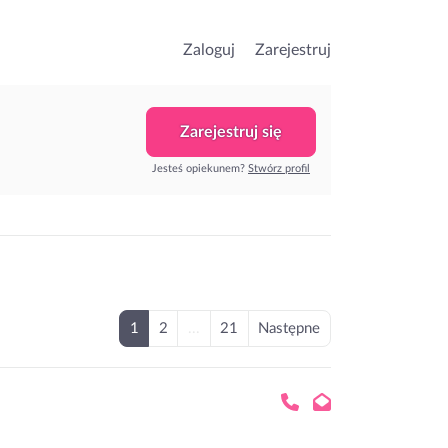
Zaloguj
Zarejestruj
Zarejestruj się
Jesteś opiekunem?
Stwórz profil
1
2
...
21
Następne