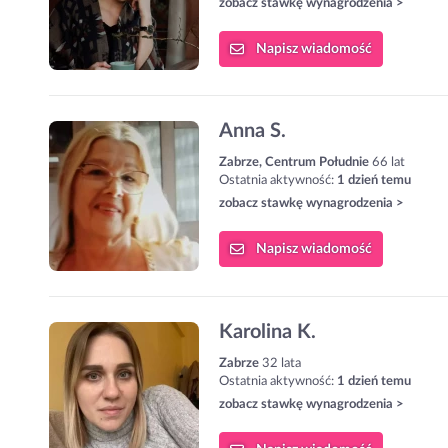
zobacz stawkę wynagrodzenia >
Napisz
wiadomość
Anna S.
Zabrze, Centrum Południe
66 lat
Ostatnia aktywność:
1 dzień temu
zobacz stawkę wynagrodzenia >
Napisz
wiadomość
Karolina K.
Zabrze
32 lata
Ostatnia aktywność:
1 dzień temu
zobacz stawkę wynagrodzenia >