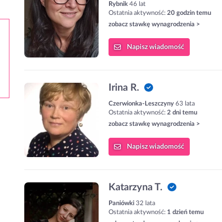
Rybnik
46 lat
Ostatnia aktywność:
20 godzin temu
zobacz stawkę wynagrodzenia >
Napisz
wiadomość
Irina R.
Czerwionka-Leszczyny
63 lata
Ostatnia aktywność:
2 dni temu
zobacz stawkę wynagrodzenia >
Napisz
wiadomość
Katarzyna T.
Paniówki
32 lata
Ostatnia aktywność:
1 dzień temu