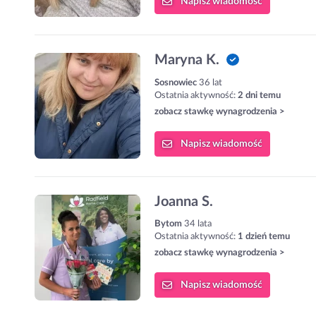
Napisz
wiadomość
Maryna K.
Sosnowiec
36 lat
Ostatnia aktywność:
2 dni temu
zobacz stawkę wynagrodzenia >
Napisz
wiadomość
Joanna S.
Bytom
34 lata
Ostatnia aktywność:
1 dzień temu
zobacz stawkę wynagrodzenia >
Napisz
wiadomość