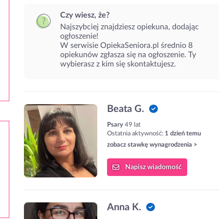
Czy wiesz, że?
Najszybciej znajdziesz opiekuna, dodając
ogłoszenie!
W serwisie OpiekaSeniora.pl średnio 8
opiekunów zgłasza się na ogłoszenie. Ty
wybierasz z kim się skontaktujesz.
Beata G.
Psary
49 lat
Ostatnia aktywność:
1 dzień temu
zobacz stawkę wynagrodzenia >
Napisz
wiadomość
Anna K.