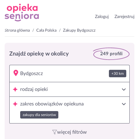
Zaloguj
Zarejestruj
Strona główna
Cała Polska
Zakupy Bydgoszcz
Znajdź opiekę w okolicy
249 profili
+30 km
rodzaj opieki
zakres obowiązków opiekuna
zakupy dla seniorów
więcej filtrów