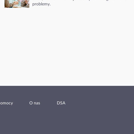
problemy.
pomocy
O nas
DSA