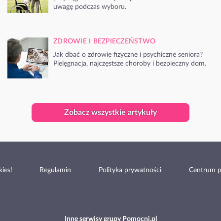
uwagę podczas wyboru.
ZDROWIE I BEZPIECZEŃSTWO
Jak dbać o zdrowie fizyczne i psychiczne seniora?
Pielęgnacja, najczęstsze choroby i bezpieczny dom.
Zobacz wszystkie artykuły
ies!
Regulamin
Polityka prywatności
Centrum 
Inne serwisy grupy Pomocni.pl