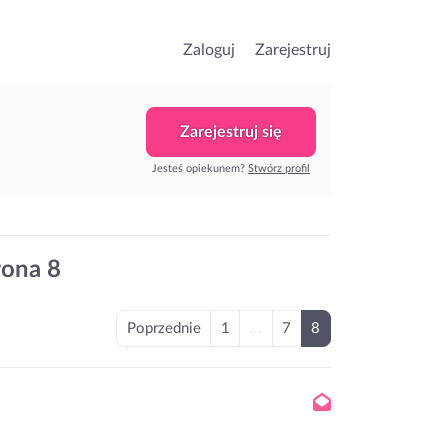
Zaloguj
Zarejestruj
Zarejestruj się
Jesteś opiekunem?
Stwórz profil
rona 8
Poprzednie
1
...
7
8