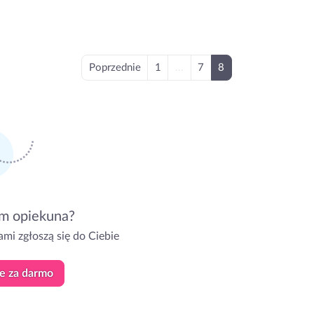
Poprzednie
1
...
7
8
m opiekuna?
mi zgłoszą się do Ciebie
e za darmo