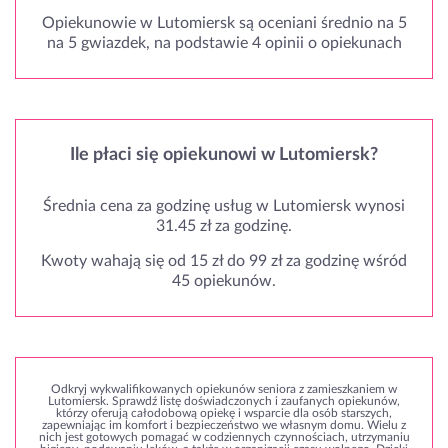
Opiekunowie w Lutomiersk są oceniani średnio na 5
na 5 gwiazdek, na podstawie 4 opinii o opiekunach
Ile płaci się opiekunowi w Lutomiersk?
Średnia cena za godzinę usług w Lutomiersk wynosi
31.45 zł za godzinę.
Kwoty wahają się od 15 zł do 99 zł za godzinę wśród
45 opiekunów.
Odkryj wykwalifikowanych opiekunów seniora z zamieszkaniem w
Lutomiersk. Sprawdź listę doświadczonych i zaufanych opiekunów,
którzy oferują całodobową opiekę i wsparcie dla osób starszych,
zapewniając im komfort i bezpieczeństwo we własnym domu. Wielu z
nich jest gotowych pomagać w codziennych czynnościach, utrzymaniu