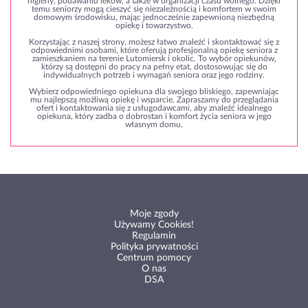
higieny, podawaniu leków, a także w organizacji czasu wolnego. Dzięki
temu seniorzy mogą cieszyć się niezależnością i komfortem w swoim
domowym środowisku, mając jednocześnie zapewnioną niezbędną
opiekę i towarzystwo.
Korzystając z naszej strony, możesz łatwo znaleźć i skontaktować się z
odpowiednimi osobami, które oferują profesjonalną opiekę seniora z
zamieszkaniem na terenie Lutomiersk i okolic. To wybór opiekunów,
którzy są dostępni do pracy na pełny etat, dostosowując się do
indywidualnych potrzeb i wymagań seniora oraz jego rodziny.
Wybierz odpowiedniego opiekuna dla swojego bliskiego, zapewniając
mu najlepszą możliwą opiekę i wsparcie. Zapraszamy do przeglądania
ofert i kontaktowania się z usługodawcami, aby znaleźć idealnego
opiekuna, który zadba o dobrostan i komfort życia seniora w jego
własnym domu.
Moje zgody
Używamy Cookies!
Regulamin
Polityka prywatności
Centrum pomocy
O nas
DSA